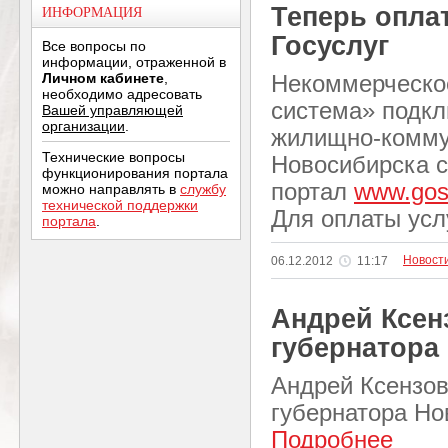
Теперь опла
ИНФОРМАЦИЯ
Госуслуг
Все вопросы по
информации, отраженной в
Личном кабинете
,
Некоммерческо
необходимо адресовать
система» подкл
Вашей управляющей
организации
.
жилищно-коммун
Технические вопросы
Новосибирска с
функционирования портала
портал
www.gosu
можно направлять в
службу
технической поддержки
Для оплаты усл
портала
.
Новост
06.12.2012
11:17
Андрей Ксен
губернатора
Андрей Ксензов
губернатора Но
Подробнее